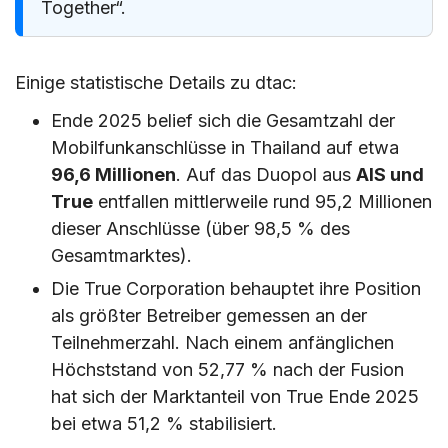
Together“.
Ist dtac in Thailand empfehlenswert?
Welche dtac-SIM-Karte eignet sich am
Einige statistische Details zu dtac:
besten für Touristen in Thailand?
Ende 2025 belief sich die Gesamtzahl der
Mobilfunkanschlüsse in Thailand auf etwa
96,6 Millionen
. Auf das Duopol aus
AIS und
True
entfallen mittlerweile rund 95,2 Millionen
dieser Anschlüsse (über 98,5 % des
Gesamtmarktes).
Die True Corporation behauptet ihre Position
als größter Betreiber gemessen an der
Teilnehmerzahl. Nach einem anfänglichen
Höchststand von 52,77 % nach der Fusion
hat sich der Marktanteil von True Ende 2025
bei etwa 51,2 % stabilisiert.