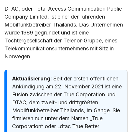
Touristen kaufen?
DTAC, oder Total Access Communication Public
VIII. Tarife für Anrufe und SMS von DTAC in
Company Limited, ist einer der führenden
Thailand
Mobilfunkbetreiber Thailands. Das Unternehmen
IX. DTAC-Roaming-Tarife
wurde 1989 gegründet und ist eine
Tochtergesellschaft der Telenor-Gruppe, eines
X. So laden Sie Ihre DTAC-SIM-Karte auf
Telekommunikationsunternehmens mit Sitz in
XI. So überprüfen Sie Ihr DTAC-Guthaben – Alle
Norwegen.
DTAC-USSD-Codes, die Sie kennen sollten
XII. DTAC im Vergleich zu anderen
Aktualisierung:
Seit der ersten öffentlichen
thailändischen Mobilfunkanbietern
Ankündigung am 22. November 2021 ist eine
XIII. Alternativen zur DTAC-SIM-Karte für
Fusion zwischen der True Corporation und
Touristen
DTAC, dem zweit- und drittgrößten
XIV. Schlusswort
Mobilfunkbetreiber Thailands, im Gange. Sie
firmieren nun unter dem Namen „True
XV. FAQs
Corporation“ oder „dtac True Better
Was ist dtac in Thailand?