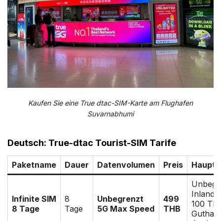
Kaufen Sie eine True dtac-SIM-Karte am Flughafen
Suvarnabhumi
Deutsch: True-dtac Tourist-SIM Tarife
Paketname
Dauer
Datenvolumen
Preis
Hauptvo
Unbegr
Inlands
Infinite SIM
8
Unbegrenzt
499
100 TH
8 Tage
Tage
5G Max Speed
THB
Guthabe