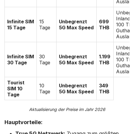
Ausland
Unbegr
Inlands
Infinite SIM
15
Unbegrenzt
699
100 TH
15 Tage
Tage
5G Max Speed
THB
Guthabe
Ausland
Unbegr
Inlands
Infinite SIM
30
Unbegrenzt
1.199
100 TH
30 Tage
Tage
5G Max Speed
THB
Guthabe
Ausland
Tourist
10
Unbegrenzt
349
SIM 10
Tage
5G Max Speed
THB
Tage
Aktualisierung der Preise im Jahr 2026
Hauptvorteile:
True 5G Netzwerk:
Zugang zum größten