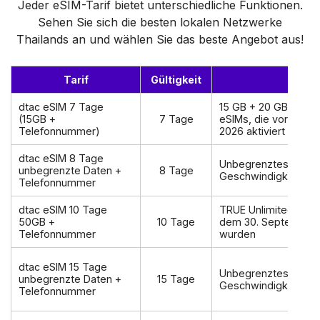
Jeder eSIM-Tarif bietet unterschiedliche Funktionen.
Sehen Sie sich die besten lokalen Netzwerke
Thailands an und wählen Sie das beste Angebot aus!
Tarif
Gültigkeit
Date
dtac eSIM 7 Tage
15 GB + 20 GB Aktio
(15GB +
7 Tage
eSIMs, die vor dem 
Telefonnummer)
2026 aktiviert wurde
dtac eSIM 8 Tage
Unbegrenztes 5G mi
unbegrenzte Daten +
8 Tage
Geschwindigkeit – ke
Telefonnummer
dtac eSIM 10 Tage
TRUE Unlimited für e
50GB +
10 Tage
dem 30. September 2
Telefonnummer
wurden
dtac eSIM 15 Tage
Unbegrenztes 5G mi
unbegrenzte Daten +
15 Tage
Geschwindigkeit – ke
Telefonnummer