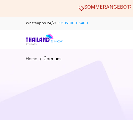
Skip
SOMMERANGEBOT: M
to
content
WhatsApps 24/7:
+1 585-888-5488
Home
/
Über uns