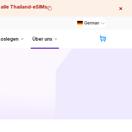
 alle Thailand-eSIMs
×
German
Loslegen
Über uns
Warenkorb