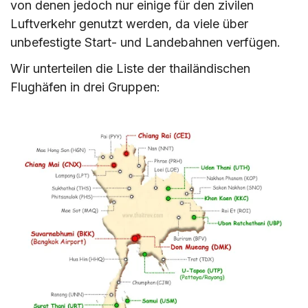
von denen jedoch nur einige für den zivilen
und deren Codes (IATA/ICAO)
Luftverkehr genutzt werden, da viele über
III. Get a SIM Card at Thailand Airport by
unbefestigte Start- und Landebahnen verfügen.
Province
Wir unterteilen die Liste der thailändischen
IV. Erwerb einer SIM-Karte an thailändischen
Flughäfen in drei Gruppen:
Flughäfen und Grenzübergängen nach
Provinzen
Kann ich mir eine eSIM besorgen, bevor ich
am Flughafen in Thailand ankomme?
V. Entfernungen zwischen Flughäfen in Thailand
VI. Entfernung von thailändischen Flughäfen zur
Stadt
VII. Flughafenvorschriften in Thailand