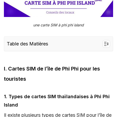
une carte SIM à phi phi island
Table des Matières
I. Cartes SIM de l’île de Phi Phi pour les
touristes
I. Cartes SIM de l’île de Phi Phi pour les
II. Où acheter une carte SIM/eSIM pour Phi Phi
Island
touristes
III. Phi Phi Island eSIM pour les voyageurs – une
alternative intelligente
1. Types de cartes SIM thaïlandaises à Phi Phi
IV. Conseils et recommandations pour acheter
Island
une carte SIM pour l’île de Phi Phi
Il existe plusieurs types de cartes SIM pour l’île de