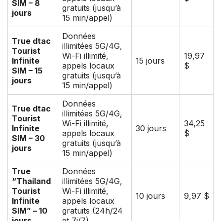
SIM – 8
gratuits (jusqu’à
jours
15 min/appel)
Données
True dtac
illimitées 5G/4G,
Tourist
Wi-Fi illimité,
19,97
Infinite
15 jours
appels locaux
$
SIM – 15
gratuits (jusqu’à
jours
15 min/appel)
Données
True dtac
illimitées 5G/4G,
Tourist
Wi-Fi illimité,
34,25
Infinite
30 jours
appels locaux
$
SIM – 30
gratuits (jusqu’à
jours
15 min/appel)
True
Données
“Thailand
illimitées 5G/4G,
Tourist
Wi-Fi illimité,
10 jours
9,97 $
Infinite
appels locaux
SIM” – 10
gratuits (24h/24
jours
et 7j/7)