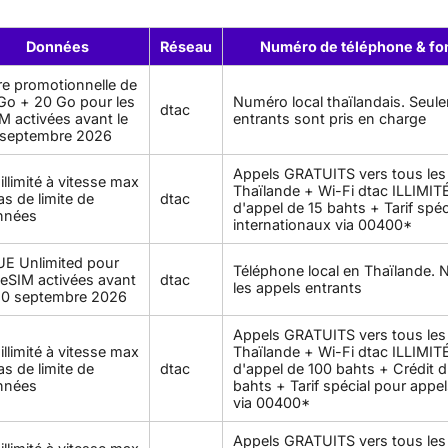
Données
Réseau
Numéro de téléphone & fon
re promotionnelle de
Go + 20 Go pour les
Numéro local thaïlandais. Seul
dtac
M activées avant le
entrants sont pris en charge
 septembre 2026
Appels GRATUITS vers tous le
illimité à vitesse max
Thaïlande + Wi-Fi dtac ILLIMITÉ
as de limite de
dtac
d'appel de 15 bahts + Tarif spéc
nnées
internationaux via 00400*
E Unlimited pour
Téléphone local en Thaïlande. 
 eSIM activées avant
dtac
les appels entrants
30 septembre 2026
Appels GRATUITS vers tous le
illimité à vitesse max
Thaïlande + Wi-Fi dtac ILLIMITÉ
as de limite de
dtac
d'appel de 100 bahts + Crédit d
nnées
bahts + Tarif spécial pour appe
via 00400*
Appels GRATUITS vers tous le