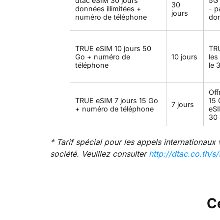
dtac eSIM 30 jours
5G 
30
données illimitées +
- p
jours
numéro de téléphone
do
TRUE eSIM 10 jours 50
TRU
Go + numéro de
10 jours
les
téléphone
le 
Off
TRUE eSIM 7 jours 15 Go
15 
7 jours
+ numéro de téléphone
eSI
30
* Tarif spécial pour les appels internationaux
société. Veuillez consulter
http://dtac.co.th/s/
C