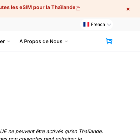
utes les eSIM pour la Thaïlande
×
French
er
A Propos de Nous
PANIER
RUE ne peuvent être activés qu’en Thaïlande.
es non couvertes peut entraîner la