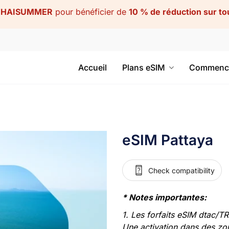
THAISUMMER
pour bénéficier de
10 % de réduction sur to
Accueil
Plans eSIM
Commenc
eSIM Pattaya
Check compatibility
* Notes importantes:
1. Les forfaits eSIM dtac/T
Une activation dans des zon