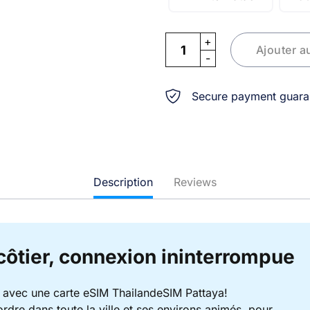
eSIM Pattaya quantity
Ajouter a
Secure payment guara
Description
Reviews
 côtier, connexion ininterrompue
 avec une carte eSIM ThailandeSIM Pattaya!
rdre dans toute la ville et ses environs animés, pour