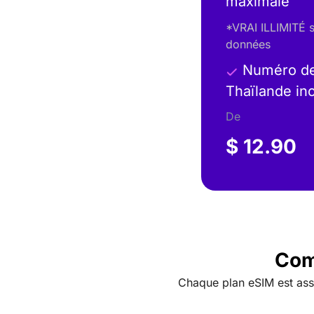
maximale
*VRAI ILLIMITÉ 
données
Numéro de 
Thaïlande in
De
$ 12.90
Com
Chaque plan eSIM est asso