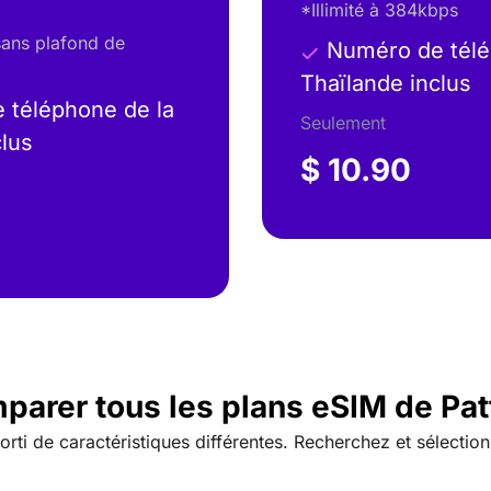
*Illimité à 384kbps
sans plafond de
Numéro de télé
Thaïlande inclus
téléphone de la
Seulement
clus
$ 10.90
parer tous les plans eSIM de Pat
rti de caractéristiques différentes. Recherchez et sélection