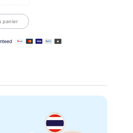
u panier
nteed