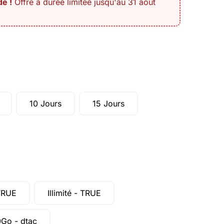
e !
Offre à durée limitée jusqu'au 31 août
10 Jours
15 Jours
TRUE
Illimité - TRUE
Go - dtac