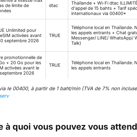
illimité à vitesse max
Thaïlande + Wi-Fi dtac ILLIMITÉ
as de limite de
dtac
d'appel de 15 bahts + Tarif spéc
nnées
internationaux via 00400*
Téléphone local en Thaïlande. 
E Unlimited pour
les appels entrants + Chat gratu
 eSIM activées avant
TRUE
Messenger/ LINE/ WhatsApp/ 
30 septembre 2026
Talk)
re promotionnelle de
Go + 20 Go pour les
Téléphone local en Thaïlande. 
TRUE
M activées avant le
les appels entrants
 septembre 2026
 via le 00400, à partir de 1 baht/min (TVA de 7% non incluse)
serv
e à quoi vous pouvez vous attend