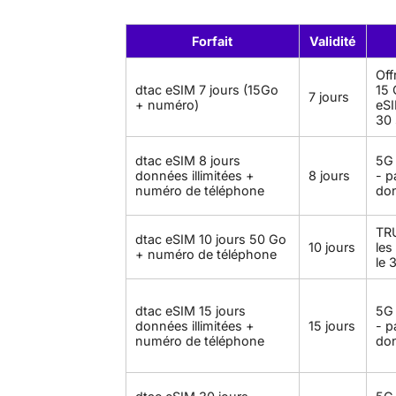
Forfait
Validité
Off
dtac eSIM 7 jours (15Go
15 
7 jours
+ numéro)
eSI
30
dtac eSIM 8 jours
5G 
données illimitées +
8 jours
- p
numéro de téléphone
do
TRU
dtac eSIM 10 jours 50 Go
10 jours
les
+ numéro de téléphone
le 
dtac eSIM 15 jours
5G 
données illimitées +
15 jours
- p
numéro de téléphone
do