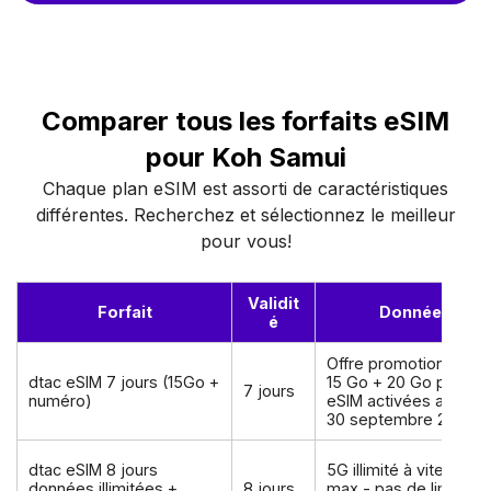
Comparer tous les forfaits eSIM
pour Koh Samui
Chaque plan eSIM est assorti de caractéristiques
différentes. Recherchez et sélectionnez le meilleur
pour vous!
Validit
Forfait
Données
é
Offre promotionnelle 
dtac eSIM 7 jours (15Go +
15 Go + 20 Go pour le
7 jours
numéro)
eSIM activées avant l
30 septembre 2026
dtac eSIM 8 jours
5G illimité à vitesse
données illimitées +
8 jours
max - pas de limite d