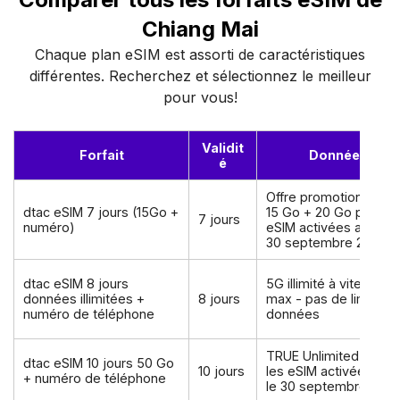
Chiang Mai
Chaque plan eSIM est assorti de caractéristiques
différentes. Recherchez et sélectionnez le meilleur
pour vous!
Validit
Forfait
Données
é
Offre promotionnelle 
dtac eSIM 7 jours (15Go +
15 Go + 20 Go pour le
7 jours
numéro)
eSIM activées avant l
30 septembre 2026
dtac eSIM 8 jours
5G illimité à vitesse
données illimitées +
8 jours
max - pas de limite d
numéro de téléphone
données
TRUE Unlimited pour
dtac eSIM 10 jours 50 Go
10 jours
les eSIM activées ava
+ numéro de téléphone
le 30 septembre 202