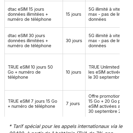
dtac eSIM 15 jours
5G illimité à vitesse
données illimitées +
15 jours
max - pas de limite d
numéro de téléphone
données
dtac eSIM 30 jours
5G illimité à vitesse
données illimitées +
30 jours
max - pas de limite d
numéro de téléphone
données
TRUE eSIM 10 jours 50
TRUE Unlimited pour
Go + numéro de
10 jours
les eSIM activées ava
téléphone
le 30 septembre 202
Offre promotionnelle 
TRUE eSIM 7 jours 15 Go
15 Go + 20 Go pour le
7 jours
+ numéro de téléphone
eSIM activées avant l
30 septembre 2026
* Tarif spécial pour les appels internationaux via le