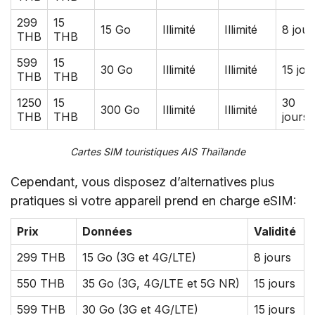
299
15
15 Go
Illimité
Illimité
8 jour
THB
THB
599
15
30 Go
Illimité
Illimité
15 jou
THB
THB
1250
15
30
300 Go
Illimité
Illimité
THB
THB
jours
Cartes SIM touristiques AIS Thaïlande
Cependant, vous disposez d’alternatives plus
pratiques si votre appareil prend en charge eSIM:
Prix
Données
Validité
299 THB
15 Go (3G et 4G/LTE)
8 jours
550 THB
35 Go (3G, 4G/LTE et 5G NR)
15 jours
599 THB
30 Go (3G et 4G/LTE)
15 jours