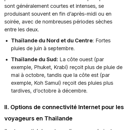
IV. Conseils pour voyager en Thaïlande pendant
sont généralement courtes et intenses, se
la saison des pluies
produisant souvent en fin d’après-midi ou en
soirée, avec de nombreuses périodes sèches
Conclusion
entre les deux.
Thaïlande du Nord et du Centre
: Fortes
pluies de juin à septembre.
Thaïlande du Sud:
La côte ouest (par
exemple, Phuket, Krabi) reçoit plus de pluie de
mai à octobre, tandis que la côte est (par
exemple, Koh Samui) reçoit des pluies plus
tardives, d’octobre à décembre.
II. Options de connectivité Internet pour les
voyageurs en Thaïlande