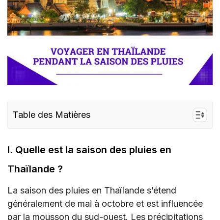
Table des Matières
I. Quelle est la saison des pluies en Thaïlande ?
I. Quelle est la saison des pluies en
II. Options de connectivité Internet pour les
voyageurs en Thaïlande
Thaïlande ?
III. Puis-je utiliser la carte eSIM de Thaïlande
La saison des pluies en Thaïlande s’étend
pour rester connecté pendant la saison des
généralement de mai à octobre et est influencée
pluies ?
par la mousson du sud-ouest. Les précipitations