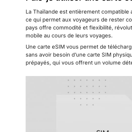
Thaïlande eSIM vs Roaming: Quel est le 
La Thaïlande est entièrement compatible 
pour les visiteurs
ce qui permet aux voyageurs de rester co
Conclusion
pays offre commodité et flexibilité, révolu
mobile au cours de leurs voyages.
Une carte eSIM vous permet de télécharger
sans avoir besoin d’une carte SIM physiq
prépayés, qui vous offrent un volume dét