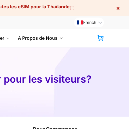
utes les eSIM pour la Thaïlande
×
French
er
A Propos de Nous
PANIER
 pour les visiteurs?