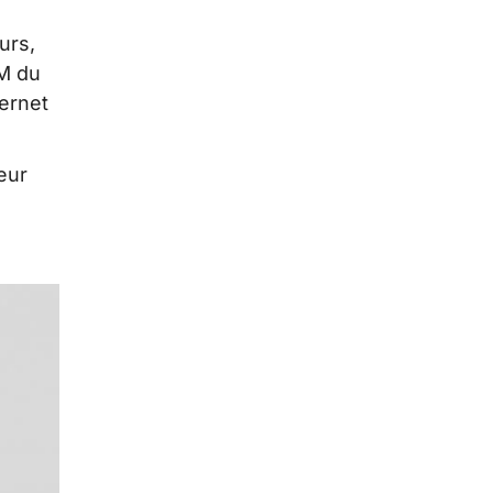
urs,
IM du
ternet
eur