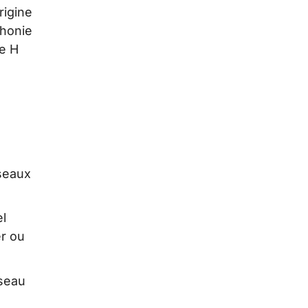
rigine
phonie
ve H
s
éseaux
el
er ou
seau
e