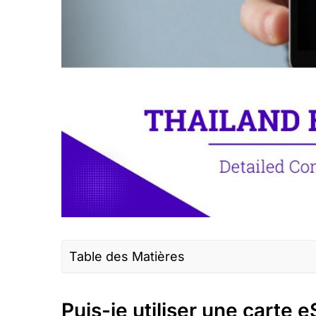
Table des Matières
Puis-je utiliser une carte eSIM en Thaïla
Puis-je utiliser une carte 
Qu’est-ce que l’itinérance en Thaïlande?