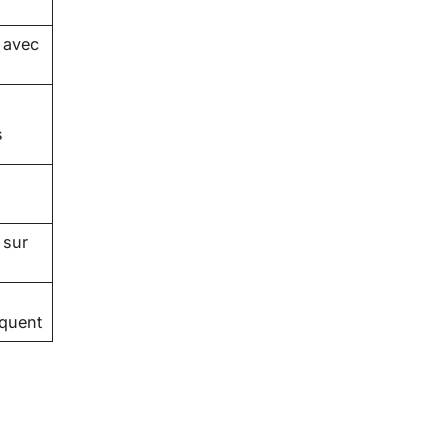
 avec
s
 sur
iquent