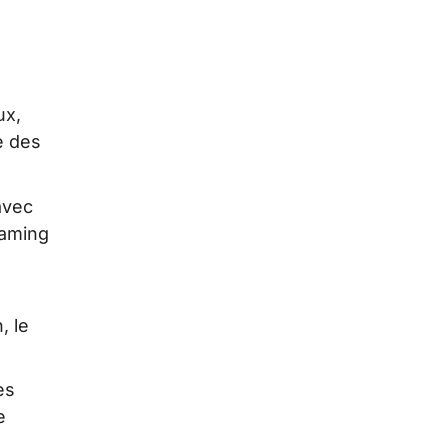
ux,
e des
avec
eaming
, le
es
e