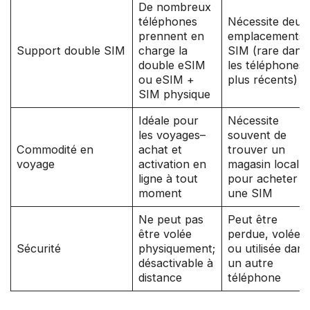
De nombreux
téléphones
Nécessite deux
prennent en
emplacements
Support double SIM
charge la
SIM (rare dans
double eSIM
les téléphones
ou eSIM +
plus récents)
SIM physique
Idéale pour
Nécessite
les voyages–
souvent de
Commodité en
achat et
trouver un
voyage
activation en
magasin local
ligne à tout
pour acheter
moment
une SIM
Ne peut pas
Peut être
être volée
perdue, volée
Sécurité
physiquement;
ou utilisée dans
désactivable à
un autre
distance
téléphone