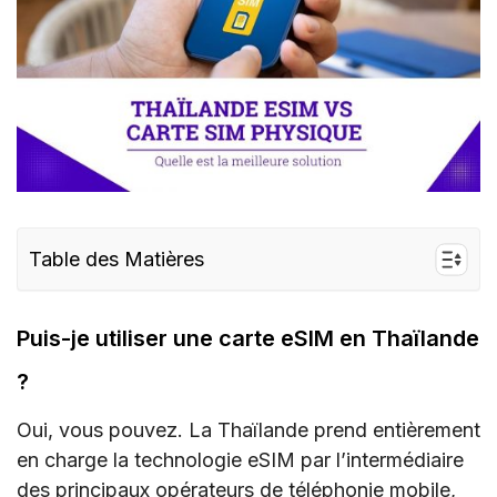
Table des Matières
Puis-je utiliser une carte eSIM en Thaïlande ?
Puis-je utiliser une carte eSIM en Thaïlande
Puis-je utiliser une carte SIM physique en
Thaïlande?
?
Quelle est la différence entre la carte SIM et la
Oui, vous pouvez. La Thaïlande prend entièrement
carte eSIM en Thaïlande
en charge la technologie eSIM par l’intermédiaire
Conclusion
des principaux opérateurs de téléphonie mobile,