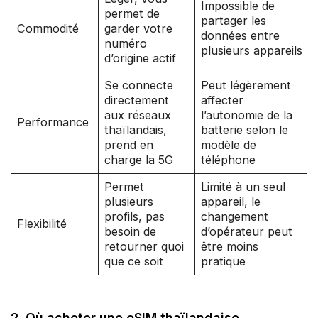
Impossible de
permet de
partager les
Commodité
garder votre
données entre
numéro
plusieurs appareils
d’origine actif
Se connecte
Peut légèrement
directement
affecter
aux réseaux
l’autonomie de la
Performance
thaïlandais,
batterie selon le
prend en
modèle de
charge la 5G
téléphone
Permet
Limité à un seul
plusieurs
appareil, le
profils, pas
changement
Flexibilité
besoin de
d’opérateur peut
retourner quoi
être moins
que ce soit
pratique
2. Où acheter une eSIM thaïlandaise