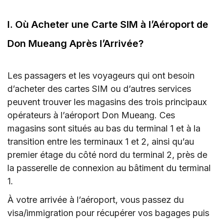
Don Mueang Après l’Arrivée?
I. Où Acheter une Carte SIM à l’Aéroport de
III. Combien Coûte une Carte SIM à l’Aéroport
de Don Mueang?
Don Mueang Après l’Arrivée?
IV. Comment Enregistrer une Carte SIM à
l’Aéroport de Don Mueang?
Les passagers et les voyageurs qui ont besoin
d’acheter des cartes SIM ou d’autres services
V. Pourquoi Acheter une eSIM Thaïlande pour
peuvent trouver les magasins des trois principaux
les Touristes En Ligne Avant d’Arriver à
opérateurs à l’aéroport Don Mueang. Ces
l’Aéroport DMK?
magasins sont situés au bas du terminal 1 et à la
V. Change de Devises – Espèces Uniquement
transition entre les terminaux 1 et 2, ainsi qu’au
VI. Wi-Fi Gratuit
premier étage du côté nord du terminal 2, près de
la passerelle de connexion au bâtiment du terminal
VII. Conseils Supplémentaires Lors de l’Achat
1.
de Carte SIM à l’Aéroport de Don Mueang
À votre arrivée à l’aéroport, vous passez du
VIII. FAQ sur l’obtention d’une carte SIM à
visa/immigration pour récupérer vos bagages puis
l’aéroport de Don Mueang