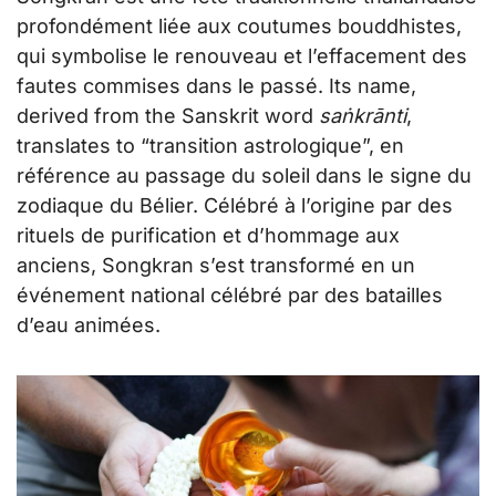
profondément liée aux coutumes bouddhistes,
festival de Songkran en Thaïlande
qui symbolise le renouveau et l’effacement des
III. Préparer le festival de Songkran
fautes commises dans le passé. Its name,
IV. Rester protégé pendant Songkran
derived from the Sanskrit word
saṅkrānti
,
translates to “transition astrologique”, en
V. FAQ
référence au passage du soleil dans le signe du
zodiaque du Bélier. Célébré à l’origine par des
rituels de purification et d’hommage aux
anciens, Songkran s’est transformé en un
événement national célébré par des batailles
d’eau animées.