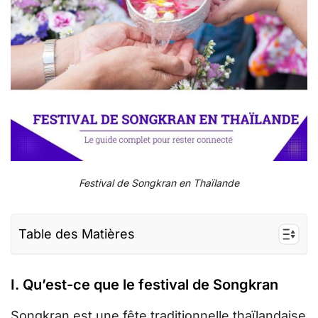
Festival de Songkran en Thaïlande
Table des Matières
I. Qu’est-ce que le festival de Songkran
I. Qu’est-ce que le festival de Songkran
II. Quand le festival de Songkran est-il célébré
Songkran est une fête traditionnelle thaïlandaise
II. Les meilleurs endroits pour célébrer le